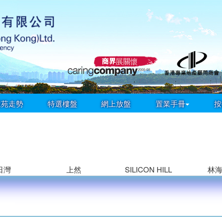
屋苑走勢
特選樓盤
網上放盤
置業手冊
按
日灣
上然
SILICON HILL
林