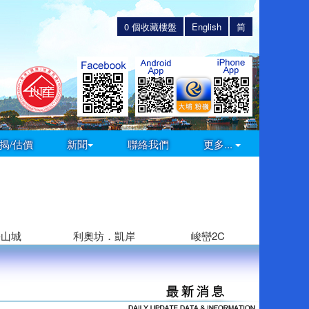
0
個收藏樓盤
English
简
揭/估價
新聞
聯絡我們
更多...
海山城
利奧坊．凱岸
峻巒2C