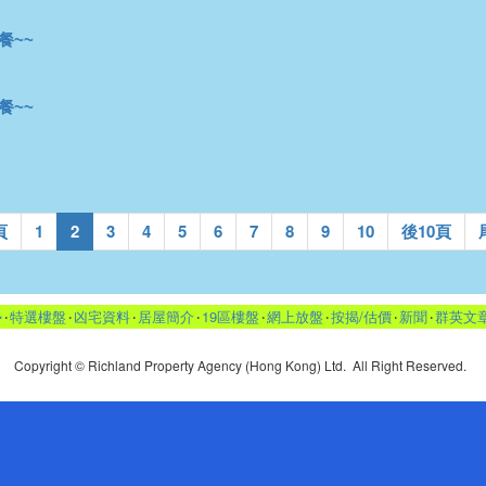
餐~~
餐~~
頁
1
2
3
4
5
6
7
8
9
10
後10頁
勢
‧
特選樓盤
‧
凶宅資料
‧
居屋簡介
‧
19區樓盤
‧
網上放盤
‧
按揭/估價
‧
新聞
‧
群英文
Copyright © Richland Property Agency (Hong Kong) Ltd. All Right Reserved.