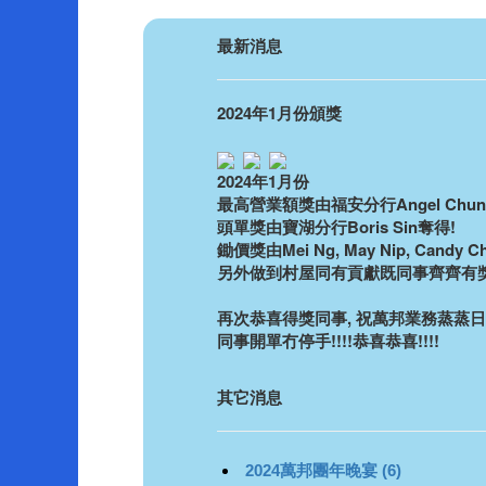
最新消息
2024年1月份頒獎
2024年1月份
最高營業額獎由福安分行Angel Chun
頭單獎由寶湖分行Boris Sin奪得!
鋤價獎由Mei Ng, May Nip, Candy C
另外做到村屋同有貢獻既同事齊齊有獎
再次恭喜得獎同事, 祝萬邦業務蒸蒸日
同事開單冇停手!!!!恭喜恭喜!!!!
其它消息
2024萬邦團年晚宴 (6)