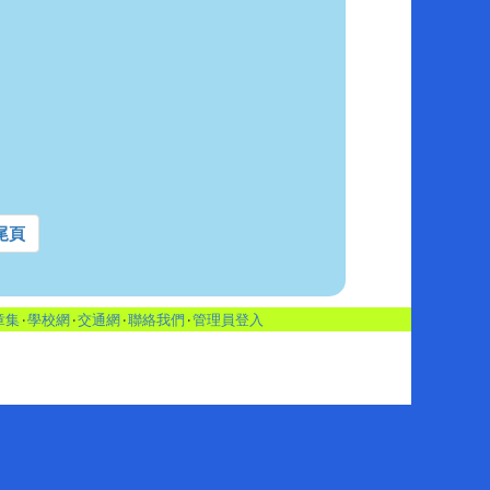
尾頁
章集
‧
學校網
‧
交通網
‧
聯絡我們
‧
管理員登入