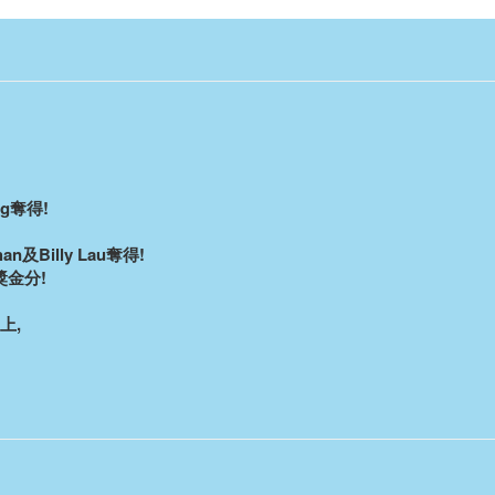
g奪得!
han及Billy Lau奪得!
金分!
上,