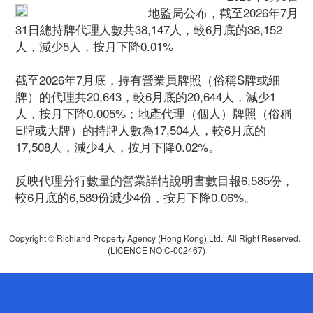
地監局公布，截至2026年7月
31日總持牌代理人數共38,147人，較6月底的38,152
人，減少5人，按月下降0.01%
截至2026年7月底，持有營業員牌照（俗稱S牌或細
牌）的代理共20,643，較6月底的20,644人，減少1
人，按月下降0.005%；地產代理（個人）牌照（俗稱
E牌或大牌）的持牌人數為17,504人，較6月底的
17,508人，減少4人，按月下降0.02%。
反映代理分行數量的營業詳情說明書數目報6,585份，
較6月底的6,589份減少4份，按月下降0.06%。
Copyright © Richland Property Agency (Hong Kong) Ltd. All Right Reserved.
(LICENCE NO.C-002467)