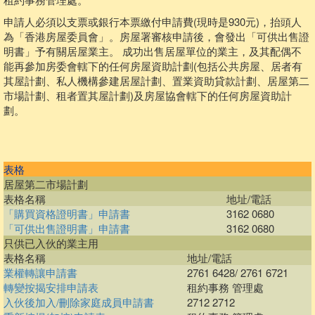
申請人必須以支票或銀行本票繳付申請費(現時是930元)，抬頭人
為「香港房屋委員會」。房屋署審核申請後，會發出「可供出售證
明書」予有關居屋業主。 成功出售居屋單位的業主，及其配偶不
能再參加房委會轄下的任何房屋資助計劃(包括公共房屋、居者有
其屋計劃、私人機構參建居屋計劃、置業資助貸款計劃、居屋第二
市場計劃、租者置其屋計劃)及房屋協會轄下的任何房屋資助計
劃。
表格
居屋第二市場計劃
表格名稱
地址/電話
「購買資格證明書」申請書
3162 0680
「可供出售證明書」申請書
3162 0680
只供已入伙的業主用
表格名稱
地址/電話
業權轉讓申請書
2761 6428/ 2761 6721
轉變按揭安排申請表
租約事務 管理處
入伙後加入/刪除家庭成員申請書
2712 2712