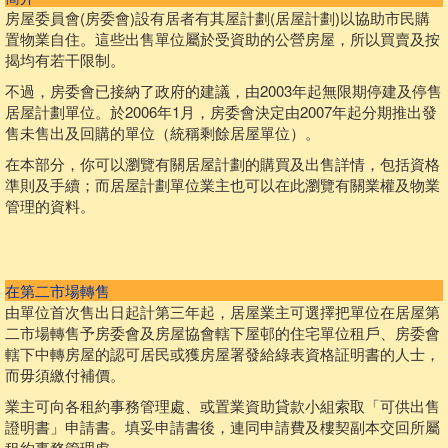
房屋委員會(房委會)設有居者有其屋計劃(居屋計劃)以協助市民購
置物業自住。這些出售單位屬於受資助的公營房屋，所以買賣及按
揭均有若干限制。
不過，房委會已接納了政府的建議，由2003年起無限期停建及停售
居屋計劃單位。於2006年1月，房委會決定由2007年起分期推出發
售未售出及回購的單位（統稱剩餘居屋單位）。
在本部分，你可以瀏覽有關居屋計劃的購買及出售詳情，包括資格
準則及手續；而居屋計劃單位業主也可以在此瀏覽有關業權及物業
管理的資料。
在第二市場轉售
由單位首次售出日起計第三年起，居屋業主可選擇把單位在居屋第
二市場轉售予房委會及房屋協會轄下屋邨的住宅單位租戶、房委會
轄下中轉房屋的認可居民或獲房屋署發給綠表資格証明書的人士，
而毋須繳付補價。
業主可向各租約事務管理處、或置業資助貸款小組索取「可供出售
證明書」申請書。填妥申請書後，連同申請費及樓契副本交回所屬
租約事務管理處。