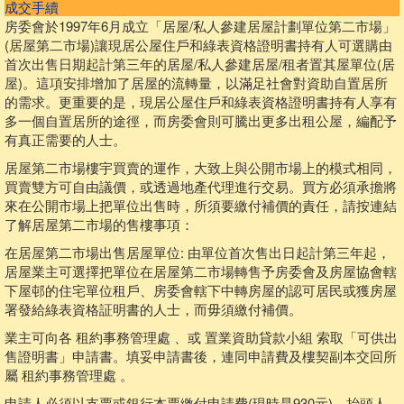
成交手續
房委會於1997年6月成立「居屋/私人參建居屋計劃單位第二市場」
(居屋第二市場)讓現居公屋住戶和綠表資格證明書持有人可選購由
首次出售日期起計第三年的居屋/私人參建居屋/租者置其屋單位(居
屋)。這項安排增加了居屋的流轉量，以滿足社會對資助自置居所
的需求。更重要的是，現居公屋住戶和綠表資格證明書持有人享有
多一個自置居所的途徑，而房委會則可騰出更多出租公屋，編配予
有真正需要的人士。
居屋第二市場樓宇買賣的運作，大致上與公開市場上的模式相同，
買賣雙方可自由議價，或透過地產代理進行交易。買方必須承擔將
來在公開市場上把單位出售時，所須要繳付補價的責任，請按連結
了解居屋第二市場的售樓事項：
在居屋第二市場出售居屋單位: 由單位首次售出日起計第三年起，
居屋業主可選擇把單位在居屋第二市場轉售予房委會及房屋協會轄
下屋邨的住宅單位租戶、房委會轄下中轉房屋的認可居民或獲房屋
署發給綠表資格証明書的人士，而毋須繳付補價。
業主可向各 租約事務管理處 、或 置業資助貸款小組 索取「可供出
售證明書」申請書。填妥申請書後，連同申請費及樓契副本交回所
屬 租約事務管理處 。
申請人必須以支票或銀行本票繳付申請費(現時是930元)，抬頭人