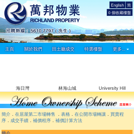
English
简
0
個收藏樓盤
主頁
關於我們
田土廳成交
特選樓盤
更多...
海日灣
林海山城
University Hill
簡介
．
在居屋第二市場轉售
．
表格
．
在公開市場轉讓
．
買賣程
序
．
成交手續
．
補價程序
．
補價計算方法
簡介