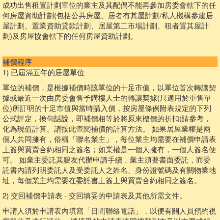
成功出售租置計劃單位的業主及其配偶不能再參加房委會轄下的任
何房屋資助計劃(包括公共房屋、居者有其屋計劃/私人機構參建居
屋計劃、置業資助貸款計劃、居屋第二市場計劃、租者置其屋計
劃)及房屋協會轄下的任何房屋資助計劃。
補價程序
1) 已屆滿五年的居屋單位
單位的補價，是根據補價時該單位的十足市值，以單位首次轉讓契
據或最近一次由房委會售予購樓人士的轉讓契據(只適用於重售單
位)所訂明的十足市值與當時購入價，按房屋條例附表規定的下列
公式評定，換句話說，即補價相等於將原來樓價的折扣(請參考，
化為現值計算。請按此查閱補價的計算方法。 如果居屋業權是兩
個人共同擁有，俗稱「聯名業主」，每位業主均需要在補價申請表
上簽與買賣合約相同之簽名；如業權是一個人擁有，一個人簽名便
可。 如業主委託其親友代辦申請手續，業主須要書面委託，而委
託書內請列明委託人及受委託人之姓名、身份證號碼及有關物業地
址，每個業主均需要在委託書上簽上與買賣合約相同之簽名。
2) 交回補價申請表 - 交回填妥的申請表及其他所需文件。
申請人須於申請表內填寫「日間聯絡電話」，以便有關人員預約視