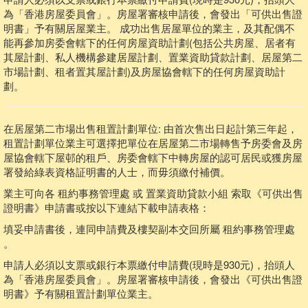
為「香港房屋委員會」。房屋署審核申請後，會發出「可供出售證
明書」予有關居屋業主。 成功出售居屋單位的業主，及其配偶不
能再參加房委會轄下的任何房屋資助計劃(包括公共房屋、居者有
其屋計劃、私人機構參建居屋計劃、置業資助貸款計劃、居屋第二
市場計劃、租者置其屋計劃)及房屋協會轄下的任何房屋資助計
劃。
在居屋第二市場出售租置計劃單位: 由首次售出日起計第三年起，
租置計劃單位業主可選擇把單位在居屋第二市場轉售予房委會及房
屋協會轄下屋邨的租戶、房委會轄下中轉房屋的認可居民或獲房屋
署發給綠表資格証明書的人士，而毋須繳付補價。
業主可向各 租約事務管理處 或 置業資助貸款小組 索取《可供出售
證明書》申請書或按以下連結下載申請表格：
填妥申請書後，連同申請費及樓契副本交回所屬 租約事務管理處
。
申請人必須以支票或銀行本票繳付申請費(現時是930元)，抬頭人
為「香港房屋委員會」。房屋署審核申請後，會發出《可供出售證
明書》予有關租置計劃單位業主。