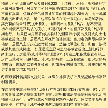
補價，否則須重新申請及繳付6,230元手續費。 反對/上訴補價評定
根據房屋條例，居屋業主如對房屋署(或其委聘的測量師行)評估的
市值有異議，必須於評估補價通知書的日期起計28天內，向土地審
裁處提出正式上訴；業主也可以選擇在同一限期內，向房屋署(或
其委聘的測量師行)提出反對。逾期提出的反對/上訴，恕不受理。
初次補價評定及其後的覆核，都是根據以上的程序及反對/上訴限
期進行。 如果已向房屋署(或其委聘的測量師行)提出反對或向土地
審裁處提出上訴，居屋業主可在評估補價通知書指定的期限內繳付
補價，居屋業主必須在繳付補價後，然後把單位出售、出租、按揭
或以其他方式轉讓。 如居屋業主已向土地審裁處提出上訴但聆訊
尚未進行，房屋署(或其委聘的測量師行)可在土地審裁處就有關上
訴作出裁決前，隨時修訂其評定的補價。上訴審結後，如評定的補
價獲減，獲減的款額將會發還；但如評定的補價增加，業主則須向
房委會繳交增加的款額。
5) 獲發解除轉讓限制證明書 - 在繳付補價後領取及登記解除轉讓限
制證明書。
在居屋業主繳付補價(須以銀行本票或劃線律師行支票繳付)後，房
屋署會發出解除轉讓限制證明書，證明根據房屋條例附表所規定的
補價已經繳付，而有關單位的轉讓限制亦已解除。居屋業主應與律
師安排，在有關土地註冊處將解除轉讓限制證明書登記。