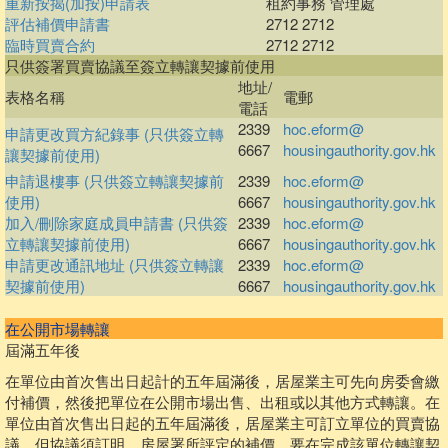
重新按揭(加按)申請表
租約事務 管理處
評估補價申請書
2712 2712
臨時買賣合約
2712 2712
只供簽署買賣協議至簽立轉讓契據前使用
地址/
表格名稱
電郵
電話
2339
hoc.eform@
申請更改買方紀錄事 (只供簽立轉
6667
housingauthority.gov.hk
讓契據前使用)
申請退樓事 (只供簽立轉讓契據前
2339
hoc.eform@
使用)
6667
housingauthority.gov.hk
加入/刪除家庭成員申請書 (只供簽
2339
hoc.eform@
立轉讓契據前使用)
6667
housingauthority.gov.hk
申請更改通訊地址 (只供簽立轉讓
2339
hoc.eform@
契據前使用)
6667
housingauthority.gov.hk
在公開市場轉讓
屆滿五年後
在單位由首次售出日起計的五年屆滿後，居屋業主可先向房委會繳
付補價，然後把單位在公開市場出售、出租或以其他方式轉讓。在
單位由首次售出日起的五年屆滿後，居屋業主可訂立單位的買賣協
議，但協議須訂明，房屋署所評定的補價，要在完成該單位轉讓契