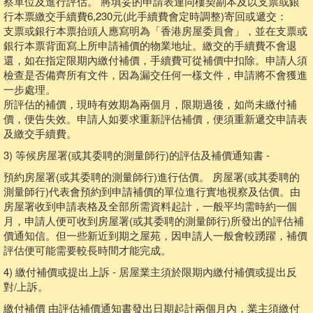
察單位及進行評估。 將填妥的申請表連同樓契副本及以支票或銀
行本票繳交手續費6,230元(此手續費會定時調整)寄回或遞交：
支票或銀行本票抬頭人應寫明為「香港房屋委員會」，並在支票或
銀行本票背面寫上所申請補價的物業地址。繳交的手續費不會退
還，如在指定限期內繳付補價，手續費可從補價中扣除。申請人須
檢查是否備齊所有文件，因為漏交任何一樣文件，申請將不會獲進
一步處理。
所評估的補價，現時有效期為兩個月，限期過後，如尚未繳付補
價，便告失效。申請人如要求重新評估補價，便須重新遞交申請表
及繳交手續費。
3) 等候房屋署(或其委聘的測量師行)的評估及補價通知書 -
預約房屋署(或其委聘的測量師行)進行估價。 房屋署(或其委聘的
測量師行)代表會預約到申請補價的單位進行實地視察及估價。由
房屋署收到申請表格及全部所需資料起計，一般平均需時約一個
月，申請人便可收到房屋署(或其委聘的測量師行)所發出的評估補
價通知信。但一些新近到期之屋苑，因申請人一般會較踴躍，補價
評估便可能需要較長時間才能完成。
4) 繳付補價或提出上訴 - 居屋業主須於限期內繳付補價或提出反
對/上訴。
繳付補價 由評估補價通知書發出日期起計兩個月內，業主須繳付