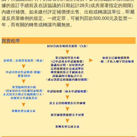
據的簽訂手續前及在該協議的日期起計28天(或房屋署指定的期限)
內繳付補價。如未繳付評定補價便出售、出租或轉讓該單位，即屬
違反房屋條例的規定。一經定罪，可被判罰款500,000元及監禁一
年，而有關的轉售或轉讓均屬無效。
買賣程序