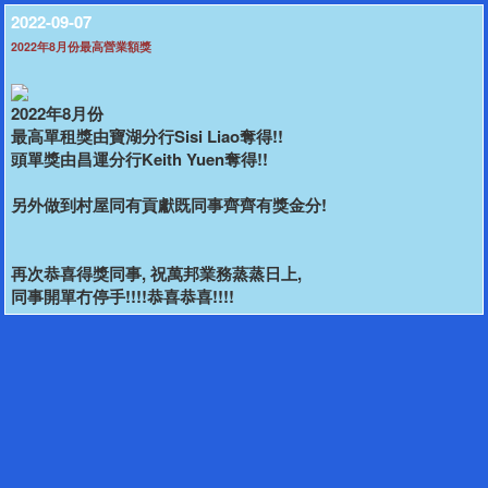
2022-09-07
2022年8月份最高營業額獎
2022年8月份
最高單租獎由寶湖分行Sisi Liao奪得!!
頭單獎由昌運分行Keith Yuen奪得!!
另外做到村屋同有貢獻既同事齊齊有獎金分!
再次恭喜得獎同事, 祝萬邦業務蒸蒸日上,
同事開單冇停手!!!!恭喜恭喜!!!!