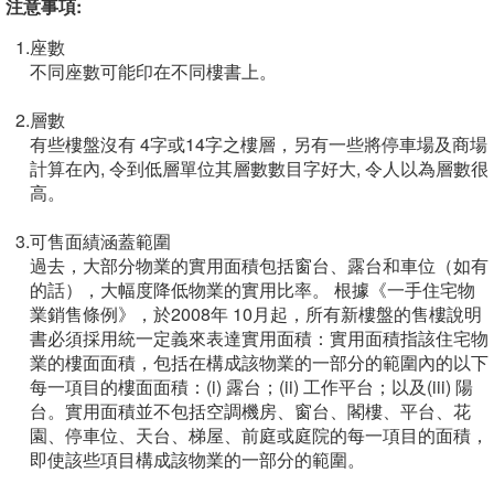
注意事項:
1.
座數
不同座數可能印在不同樓書上。
2.
層數
有些樓盤沒有 4字或14字之樓層，另有一些將停車場及商場
計算在內, 令到低層單位其層數數目字好大, 令人以為層數很
高。
3.
可售面績涵蓋範圍
過去，大部分物業的實用面積包括窗台、露台和車位（如有
的話），大幅度降低物業的實用比率。 根據《一手住宅物
業銷售條例》，於2008年 10月起，所有新樓盤的售樓說明
書必須採用統一定義來表達實用面積：實用面積指該住宅物
業的樓面面積，包括在構成該物業的一部分的範圍內的以下
每一項目的樓面面積：(i) 露台；(ii) 工作平台；以及(iii) 陽
台。實用面積並不包括空調機房、窗台、閣樓、平台、花
園、停車位、天台、梯屋、前庭或庭院的每一項目的面積，
即使該些項目構成該物業的一部分的範圍。