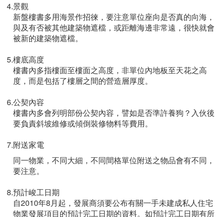
4.
景觀
新盤樓書多用海景作招徠，要注意單位座向是否真的向海，
與及有否被其他建築物遮檔，或距離海邊非常遠，很快就會
被新的建築物遮檔。
5.
樓底高度
樓書內多指樓面至樓面之高度，非單位內地板至天花之高
度，而是包括了樓層之間的營造層厚度。
6.
公契內容
樓書內多會列明部份公契內容，譬如是否準許養狗？入伙後
要負責斜坡維修或傾倒裝修物料等費用。
7.
附送家電
同一物業，不同大細，不同間格單位附送之物品會有不同，
要注意。
8.
預計峻工日期
自2010年8月起，發展商須要公布有關一手未建成私人住宅
物業發展項目的預計完工日期的資料。如預計完工日期有所