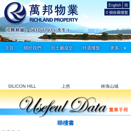
English
简
0
個收藏樓盤
主頁
關於我們
田土廳成交
特選樓盤
更多...
SILICON HILL
上然
林海山城
睇樓書