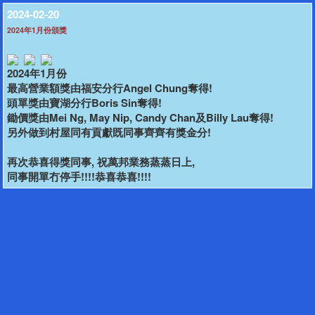
2024-02-20
2024年1月份頒獎
2024年1月份
最高營業額獎由福安分行Angel Chung奪得!
頭單獎由寶湖分行Boris Sin奪得!
鋤價獎由Mei Ng, May Nip, Candy Chan及Billy Lau奪得!
另外做到村屋同有貢獻既同事齊齊有獎金分!
再次恭喜得獎同事, 祝萬邦業務蒸蒸日上,
同事開單冇停手!!!!恭喜恭喜!!!!