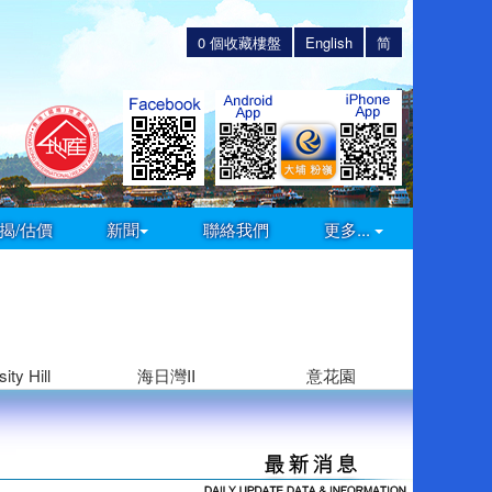
0
個收藏樓盤
English
简
揭/估價
新聞
聯絡我們
更多...
ity Hill
海日灣II
意花園