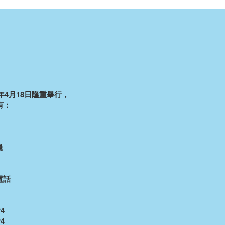
年4月18日隆重舉行，
有：
機
電話
4
4