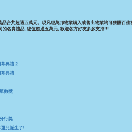
品合共超過五萬元。現凡經萬邦物業購入或售出物業均可獲贈百佳禮
各款不同的名貴禮品, 總值超過五萬元, 歡迎各方好友多多支持!!!
幕典禮 2
開幕典禮
多單數獎
佳分行獎
運兒誕生了!