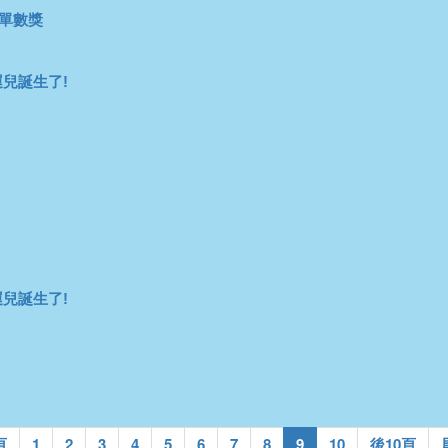
多單數獎
兒誕生了!
兒誕生了!
頁
1
2
3
4
5
6
7
8
9
10
後10頁