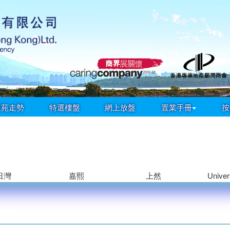
屋苑走勢
特選樓盤
網上放盤
置業手冊
按
日灣
嘉熙
上然
Univers