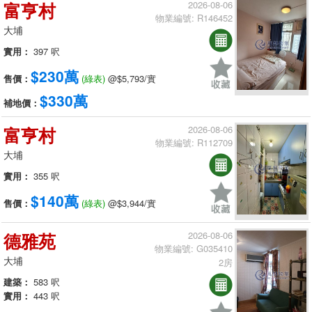
富亨村
2026-08-06
物業編號: R146452
大埔
實用：
397 呎
$230萬
售價：
(綠表)
@$5,793/實
$330萬
補地價：
富亨村
2026-08-06
物業編號: R112709
大埔
實用：
355 呎
$140萬
售價：
(綠表)
@$3,944/實
德雅苑
2026-08-06
物業編號: G035410
大埔
2房
建築：
583 呎
實用：
443 呎