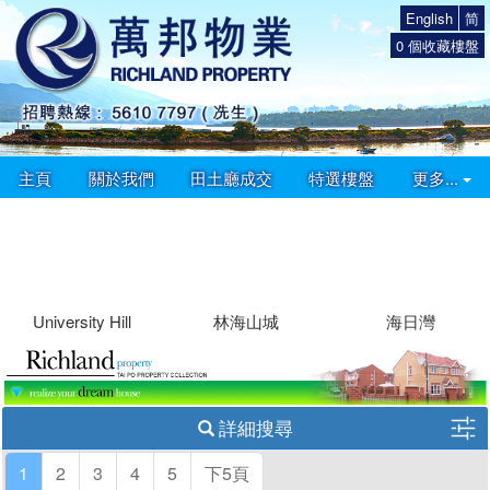
English
简
0
個收藏樓盤
主頁
關於我們
田土廳成交
特選樓盤
更多...
University Hill
林海山城
海日灣
詳細搜尋
1
2
3
4
5
下5頁