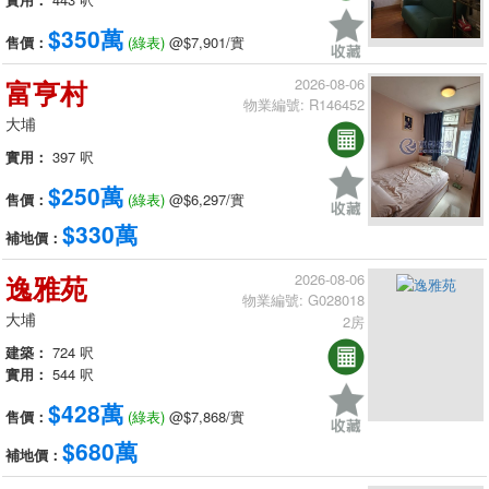
$350萬
售價：
(綠表)
@$7,901/實
富亨村
2026-08-06
物業編號: R146452
大埔
實用：
397 呎
$250萬
售價：
(綠表)
@$6,297/實
$330萬
補地價：
逸雅苑
2026-08-06
物業編號: G028018
大埔
2房
建築：
724 呎
實用：
544 呎
$428萬
售價：
(綠表)
@$7,868/實
$680萬
補地價：