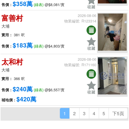
$358萬
售價：
(綠表)
@$8,081/實
富善村
2026-08-06
物業編號: R123314
大埔
實用：
381 呎
$183萬
售價：
(綠表)
@$4,803/實
太和村
2026-08-06
物業編號: R171160
大埔
實用：
366 呎
$240萬
售價：
(綠表)
@$6,557/實
$420萬
補地價：
1
2
3
4
5
下5頁