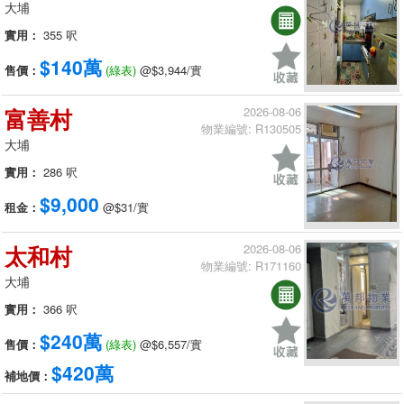
大埔
實用：
355 呎
$140萬
售價：
(綠表)
@$3,944/實
富善村
2026-08-06
物業編號: R130505
大埔
實用：
286 呎
$9,000
租金：
@$31/實
太和村
2026-08-06
物業編號: R171160
大埔
實用：
366 呎
$240萬
售價：
(綠表)
@$6,557/實
$420萬
補地價：