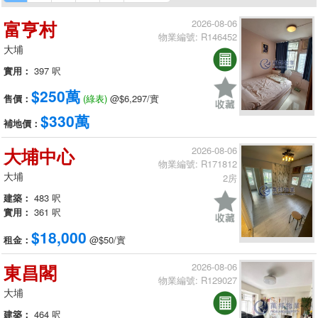
富亨村
2026-08-06
物業編號: R146452
大埔
實用：
397 呎
$250萬
售價：
(綠表)
@$6,297/實
$330萬
補地價：
大埔中心
2026-08-06
物業編號: R171812
大埔
2房
建築：
483 呎
實用：
361 呎
$18,000
租金：
@$50/實
東昌閣
2026-08-06
物業編號: R129027
大埔
建築：
464 呎