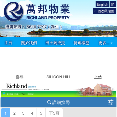
English
简
0
個收藏樓盤
主頁
關於我們
田土廳成交
特選樓盤
更多...
嘉熙
SILICON HILL
上然
詳細搜尋
1
2
3
4
5
下5頁