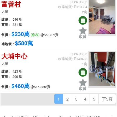
富善村
2026-08-06
物業編號: R113384
大埔
2房
建築：
546 呎
實用：
381 呎
$230萬
售價：
(綠表)
@$6,037/實
$580萬
補地價：
大埔中心
2026-08-06
物業編號: R149488
大埔
1房
建築：
423 呎
實用：
299 呎
$460萬
售價：
@$15,385/實
1
2
3
4
5
下5頁