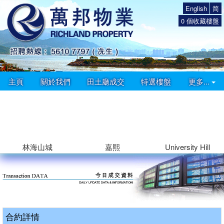
English
简
0
個收藏樓盤
主頁
關於我們
田土廳成交
特選樓盤
更多...
林海山城
嘉熙
University Hill
合約詳情