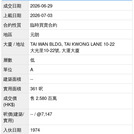
成交日期
2026-06-29
上載日期
2026-07-03
合約性質
臨時買賣合約
地區
元朗
大廈 / 地址
TAI WAN BLDG, TAI KWONG LANE 10-22
大光里10-22號, 大運大廈
層數
低
單位
A
建築面積
--
實用面積
361 呎
成交價
售 2.580 百萬
(HK$)
呎價(建築/
-- / @7,147
實用)
入伙日期
1974