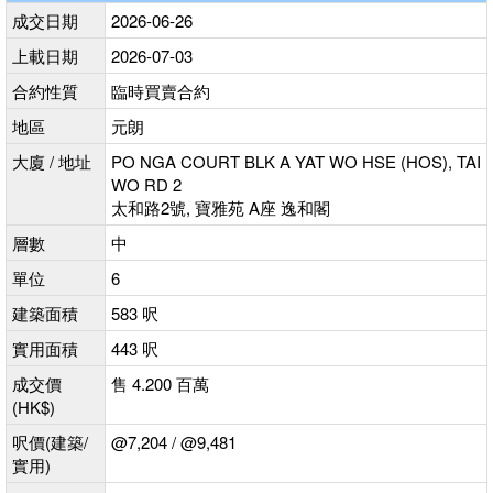
成交日期
2026-06-26
上載日期
2026-07-03
合約性質
臨時買賣合約
地區
元朗
大廈 / 地址
PO NGA COURT BLK A YAT WO HSE (HOS), TAI
WO RD 2
太和路2號, 寶雅苑 A座 逸和閣
層數
中
單位
6
建築面積
583 呎
實用面積
443 呎
成交價
售 4.200 百萬
(HK$)
呎價(建築/
@7,204 / @9,481
實用)