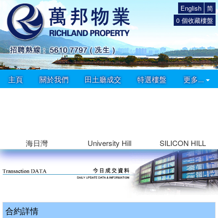
English
简
0
個收藏樓盤
主頁
關於我們
田土廳成交
特選樓盤
更多...
海日灣
University Hill
SILICON HILL
合約詳情