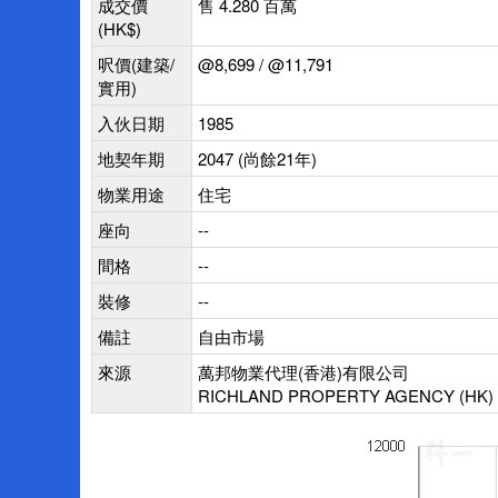
成交價
售 4.280 百萬
(HK$)
呎價(建築/
@8,699 / @11,791
實用)
入伙日期
1985
地契年期
2047 (尚餘21年)
物業用途
住宅
座向
--
間格
--
裝修
--
備註
自由市場
來源
萬邦物業代理(香港)有限公司
RICHLAND PROPERTY AGENCY (HK) 