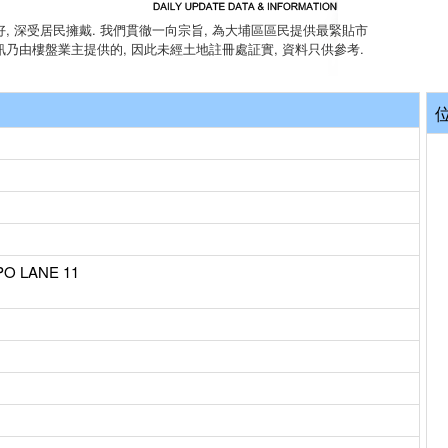
, 深受居民擁戴. 我們貫徹一向宗旨, 為大埔區區民提供最緊貼市
訊乃由樓盤業主提供的, 因此未經土地註冊處証實, 資料只供參考.
PO LANE 11