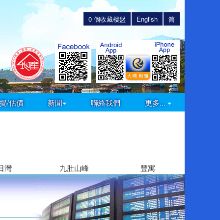
0
個收藏樓盤
English
简
揭/估價
新聞
聯絡我們
更多...
日灣
九肚山峰
豐寓