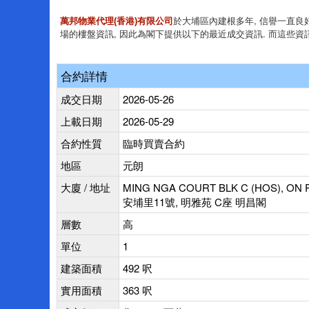
於大埔區內建根多年, 信譽一直良好
萬邦物業代理(香港)有限公司
場的樓盤資訊, 因此為閣下提供以下的最近成交資訊. 而這些資
合約詳情
成交日期
2026-05-26
上載日期
2026-05-29
合約性質
臨時買賣合約
地區
元朗
大廈 / 地址
MING NGA COURT BLK C (HOS), ON 
安埔里11號, 明雅苑 C座 明昌閣
層數
高
單位
1
建築面積
492 呎
實用面積
363 呎