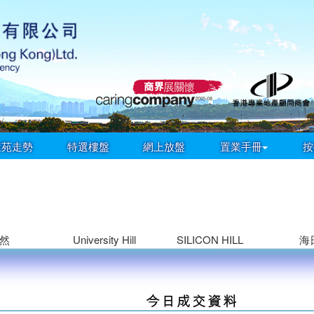
屋苑走勢
特選樓盤
網上放盤
置業手冊
按
然
University Hill
SILICON HILL
海