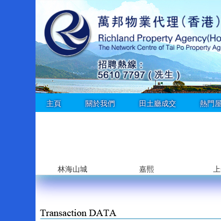
主頁
關於我們
田土廳成交
熱門
林海山城
嘉熙
上