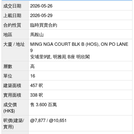
成交日期
2026-05-26
上載日期
2026-05-29
合約性質
臨時買賣合約
地區
馬鞍山
大廈 / 地址
MING NGA COURT BLK B (HOS), ON PO LANE
9
安埔里9號, 明雅苑 B座 明欣閣
層數
高
單位
16
建築面積
457 呎
實用面積
338 呎
成交價
售 3.600 百萬
(HK$)
呎價(建築/
@7,877 / @10,651
實用)