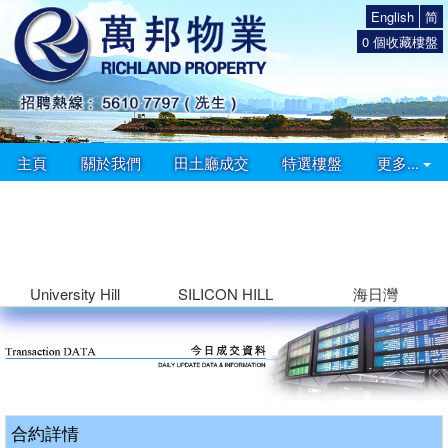
English
简
0
個收藏樓盤
主頁
關於我們
田土廳成交
特選樓盤
更多...
University Hill
SILICON HILL
海日灣
合約詳情