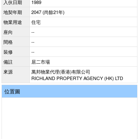
入伙日期
1989
地契年期
2047 (尚餘21年)
物業用途
住宅
座向
--
間格
--
裝修
--
備註
居二市場
來源
萬邦物業代理(香港)有限公司
RICHLAND PROPERTY AGENCY (HK) LTD
位置圖