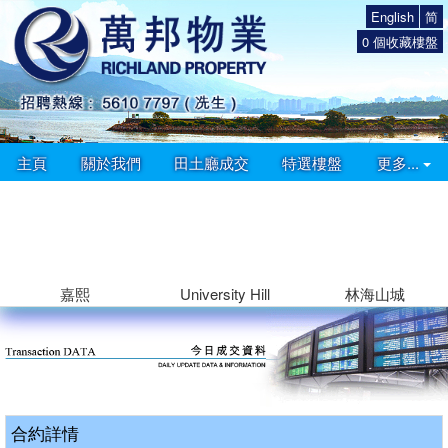
English
简
0
個收藏樓盤
主頁
關於我們
田土廳成交
特選樓盤
更多...
嘉熙
University Hill
林海山城
合約詳情