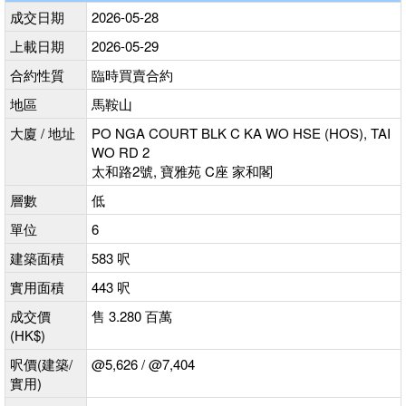
成交日期
2026-05-28
上載日期
2026-05-29
合約性質
臨時買賣合約
地區
馬鞍山
大廈 / 地址
PO NGA COURT BLK C KA WO HSE (HOS), TAI
WO RD 2
太和路2號, 寶雅苑 C座 家和閣
層數
低
單位
6
建築面積
583 呎
實用面積
443 呎
成交價
售 3.280 百萬
(HK$)
呎價(建築/
@5,626 / @7,404
實用)