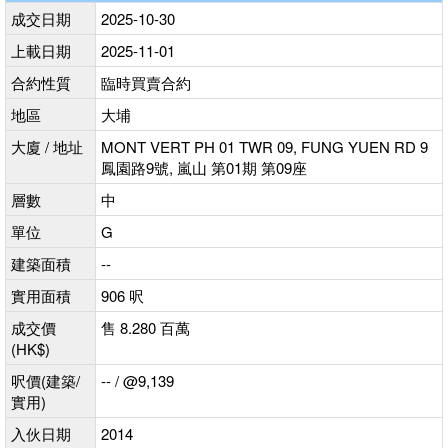
成交日期
2025-10-30
上載日期
2025-11-01
合約性質
臨時買賣合約
地區
大埔
大廈 / 地址
MONT VERT PH 01 TWR 09, FUNG YUEN RD 9
鳳園路9號, 嵐山 第01期 第09座
層數
中
單位
G
建築面積
--
實用面積
906 呎
成交價
售 8.280 百萬
(HK$)
呎價(建築/
-- / @9,139
實用)
入伙日期
2014