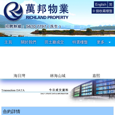
English
简
0
個收藏樓盤
主頁
關於我們
田土廳成交
特選樓盤
更多...
海日灣
林海山城
嘉熙
合約詳情