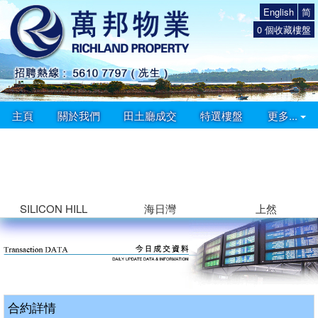
English
简
0
個收藏樓盤
主頁
關於我們
田土廳成交
特選樓盤
更多...
SILICON HILL
海日灣
上然
合約詳情