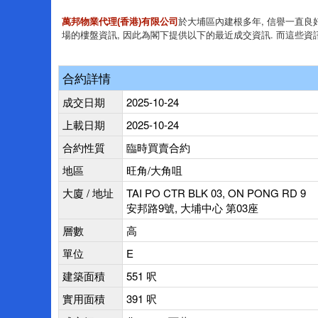
於大埔區內建根多年, 信譽一直良好
萬邦物業代理(香港)有限公司
場的樓盤資訊, 因此為閣下提供以下的最近成交資訊. 而這些資
合約詳情
成交日期
2025-10-24
上載日期
2025-10-24
合約性質
臨時買賣合約
地區
旺角/大角咀
大廈 / 地址
TAI PO CTR BLK 03, ON PONG RD 9
安邦路9號, 大埔中心 第03座
層數
高
單位
E
建築面積
551 呎
實用面積
391 呎