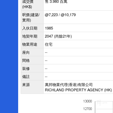
成交價
售 3.980 百萬
(HK$)
呎價(建築/
@7,223 / @10,179
實用)
入伙日期
1985
地契年期
2047 (尚餘21年)
物業用途
住宅
座向
--
間格
--
裝修
--
備註
--
來源
萬邦物業代理(香港)有限公司
RICHLAND PROPERTY AGENCY (HK) 