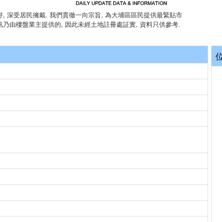
, 深受居民擁戴. 我們貫徹一向宗旨, 為大埔區區民提供最緊貼市
訊乃由樓盤業主提供的, 因此未經土地註冊處証實, 資料只供參考.