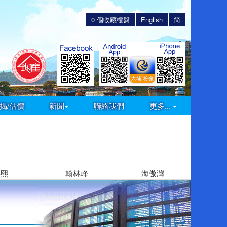
0
個收藏樓盤
English
简
揭/估價
新聞
聯絡我們
更多...
嘉熙
翰林峰
海傲灣
雲滙 (