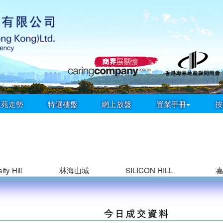
屋苑走勢
特選樓盤
網上放盤
置業手冊
按
ity Hill
林海山城
SILICON HILL