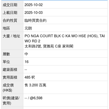
成交日期
2025-10-02
上載日期
2025-10-03
合約性質
臨時買賣合約
地區
元朗
大廈 / 地址
PO NGA COURT BLK C KA WO HSE (HOS), TAI
WO RD 2
太和路2號, 寶雅苑 C座 家和閣
層數
中
單位
16
建築面積
--
實用面積
485 呎
成交價
售 3.200 百萬
(HK$)
呎價(建築/
-- / @6,598
實用)