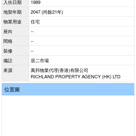
入伙日期
1989
地契年期
2047 (尚餘21年)
物業用途
住宅
座向
--
間格
--
裝修
--
備註
居二市場
來源
萬邦物業代理(香港)有限公司
RICHLAND PROPERTY AGENCY (HK) LTD
位置圖