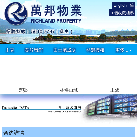
English
简
0
個收藏樓盤
主頁
關於我們
田土廳成交
特選樓盤
更多...
嘉熙
林海山城
上然
合約詳情