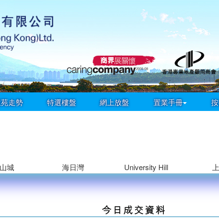
屋苑走勢
特選樓盤
網上放盤
置業手冊
按
山城
海日灣
University Hill