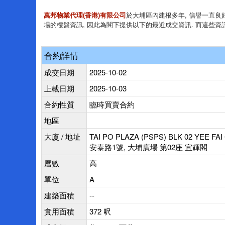
於大埔區內建根多年, 信譽一直良好
萬邦物業代理(香港)有限公司
場的樓盤資訊, 因此為閣下提供以下的最近成交資訊. 而這些資
合約詳情
成交日期
2025-10-02
上載日期
2025-10-03
合約性質
臨時買賣合約
地區
大廈 / 地址
TAI PO PLAZA (PSPS) BLK 02 YEE FAI
安泰路1號, 大埔廣場 第02座 宜輝閣
層數
高
單位
A
建築面積
--
實用面積
372 呎