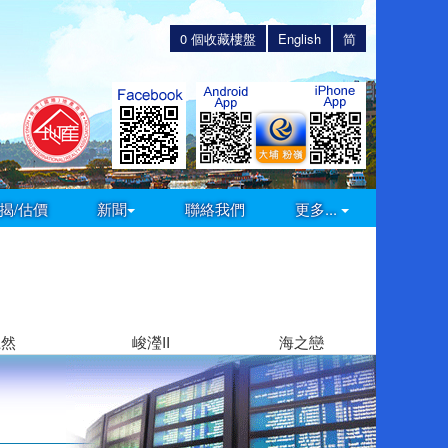
0
個收藏樓盤
English
简
揭/估價
新聞
聯絡我們
更多...
上然
峻瀅II
海之戀