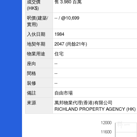
成交價
售 3.980 百萬
(HK$)
呎價(建築/
-- / @10,699
實用)
入伙日期
1984
地契年期
2047 (尚餘21年)
物業用途
住宅
座向
--
間格
--
裝修
--
備註
自由市場
來源
萬邦物業代理(香港)有限公司
RICHLAND PROPERTY AGENCY (HK) 