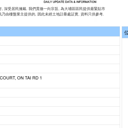
, 深受居民擁戴. 我們貫徹一向宗旨, 為大埔區區民提供最緊貼市
訊乃由樓盤業主提供的, 因此未經土地註冊處証實, 資料只供參考.
 COURT, ON TAI RD 1