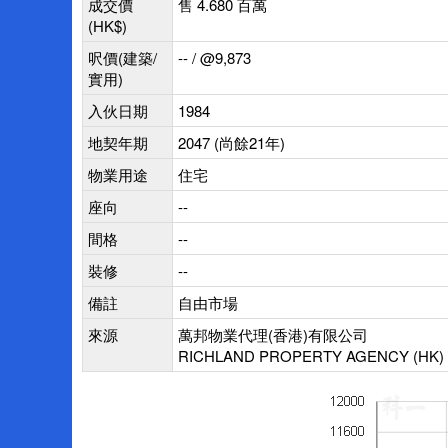
成交價
售 4.680 百萬
(HK$)
呎價(建築/
-- / @9,873
實用)
入伙日期
1984
地契年期
2047 (尚餘21年)
物業用途
住宅
座向
--
間格
--
裝修
--
備註
自由市場
來源
萬邦物業代理(香港)有限公司
RICHLAND PROPERTY AGENCY (HK) 