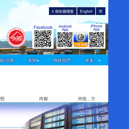
0
個收藏樓盤
English
简
揭/估價
新聞
聯絡我們
更多...
嘉熙
尚都
尚悦．方
御