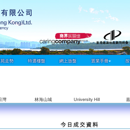
屋苑走勢
特選樓盤
網上放盤
置業手冊
按
日灣
林海山城
University Hill