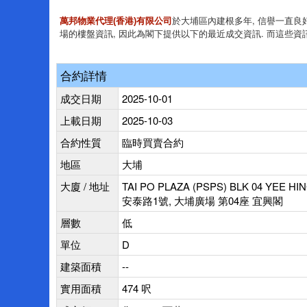
於大埔區內建根多年, 信譽一直良好
萬邦物業代理(香港)有限公司
場的樓盤資訊, 因此為閣下提供以下的最近成交資訊. 而這些資
合約詳情
成交日期
2025-10-01
上載日期
2025-10-03
合約性質
臨時買賣合約
地區
大埔
大廈 / 地址
TAI PO PLAZA (PSPS) BLK 04 YEE HIN
安泰路1號, 大埔廣場 第04座 宜興閣
層數
低
單位
D
建築面積
--
實用面積
474 呎