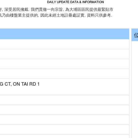
, 深受居民擁戴. 我們貫徹一向宗旨, 為大埔區區民提供最緊貼市
訊乃由樓盤業主提供的, 因此未經土地註冊處証實, 資料只供參考.
G CT, ON TAI RD 1