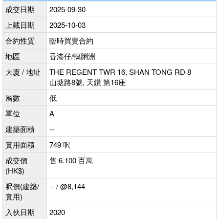
成交日期
2025-09-30
上載日期
2025-10-03
合約性質
臨時買賣合約
地區
香港仔/鴨脷洲
大廈 / 地址
THE REGENT TWR 16, SHAN TONG RD 8
山塘路8號, 天鑽 第16座
層數
低
單位
A
建築面積
--
實用面積
749 呎
成交價
售 6.100 百萬
(HK$)
呎價(建築/
-- / @8,144
實用)
入伙日期
2020