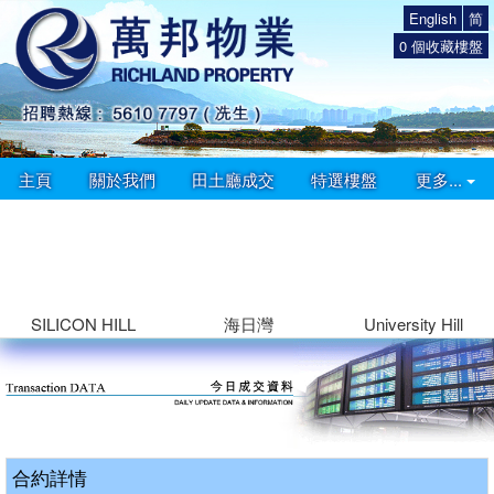
English
简
0
個收藏樓盤
主頁
關於我們
田土廳成交
特選樓盤
更多...
SILICON HILL
海日灣
University Hill
合約詳情