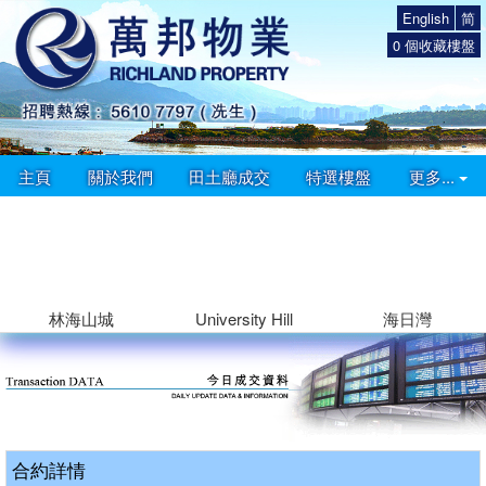
English
简
0
個收藏樓盤
主頁
關於我們
田土廳成交
特選樓盤
更多...
林海山城
University Hill
海日灣
合約詳情