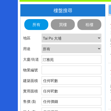
樓盤搜尋
所有
買樓
租樓
地區
用途
大廈/街道
物業編號
建築面積
任何呎數
實用面積
任何呎數
售價 ($)
任何價錢