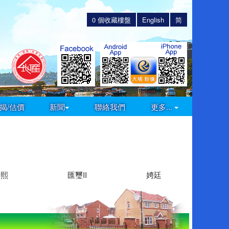
0
個收藏樓盤
English
简
揭/估價
新聞
聯絡我們
更多...
嘉熙
匯璽II
娉廷