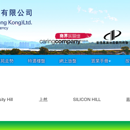
屋苑走勢
特選樓盤
網上放盤
置業手冊
按
ity Hill
上然
SILICON HILL