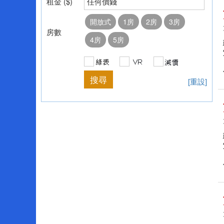
租金 ($)
任何價錢
開放式
1房
2房
3房
房數
4房
5房
[重設]