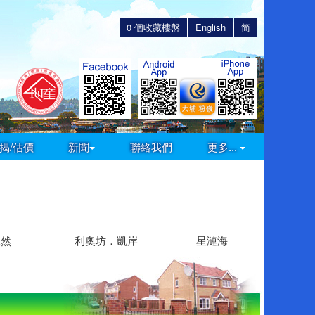
0
個收藏樓盤
English
简
揭/估價
新聞
聯絡我們
更多...
上然
利奧坊．凱岸
星漣海