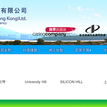
屋苑走勢
特選樓盤
網上放盤
置業手冊
按
日灣
University Hill
SILICON HILL