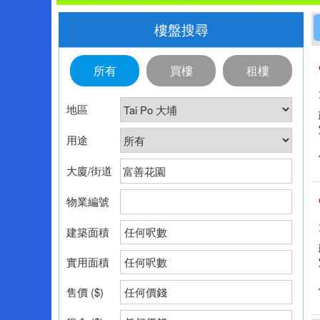
樓盤搜尋
所有
買樓
租樓
地區
用途
大廈/街道
物業編號
建築面積
任何呎數
實用面積
任何呎數
售價 ($)
任何價錢