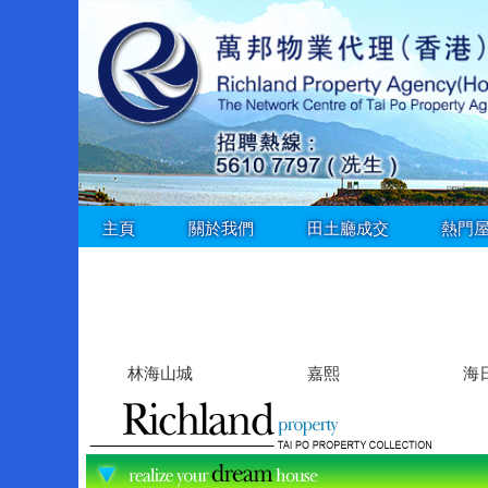
主頁
關於我們
田土廳成交
熱門
林海山城
嘉熙
海