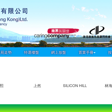
屋苑走勢
特選樓盤
網上放盤
置業手冊
按
熙
上然
SILICON HILL
林