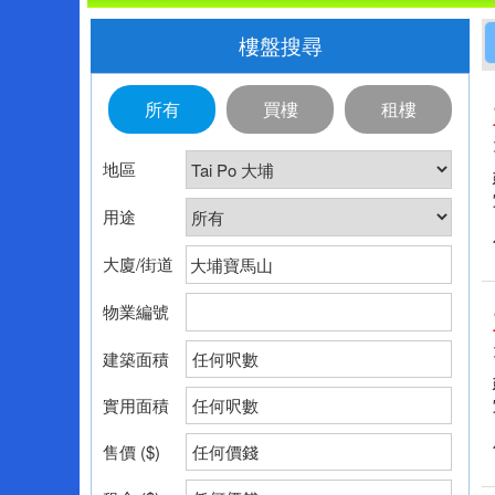
樓盤搜尋
所有
買樓
租樓
地區
用途
大廈/街道
物業編號
建築面積
任何呎數
實用面積
任何呎數
售價 ($)
任何價錢