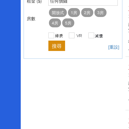
租金 ($)
任何價錢
開放式
1房
2房
3房
房數
4房
5房
[重設]