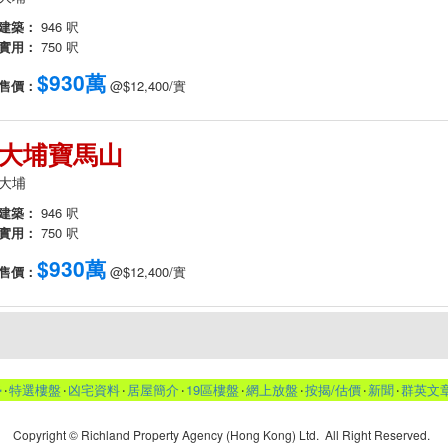
建築：
946 呎
實用：
750 呎
$930萬
售價：
@$12,400/實
大埔寶馬山
大埔
建築：
946 呎
實用：
750 呎
$930萬
售價：
@$12,400/實
勢
‧
特選樓盤
‧
凶宅資料
‧
居屋簡介
‧
19區樓盤
‧
網上放盤
‧
按揭/估價
‧
新聞
‧
群英文
Copyright © Richland Property Agency (Hong Kong) Ltd. All Right Reserved.