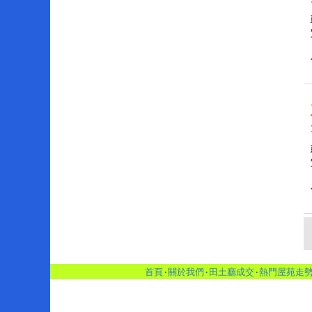
首頁
‧
關於我們
‧
田土廳成交
‧
熱門屋苑走