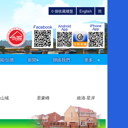
0
個收藏樓盤
English
简
揭/估價
新聞
聯絡我們
更多...
海山城
君豪峰
維港‧星岸
嵐山