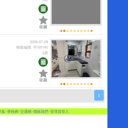
2026-07-28
物業編號: R150140
3房
1
章集
‧
學校網
‧
交通網
‧
聯絡我們
‧
管理員登入