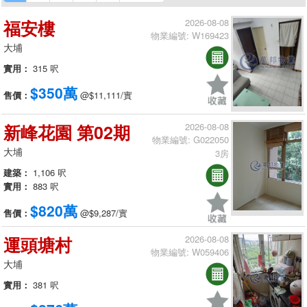
福安樓
2026-08-08
物業編號: W169423
大埔
實用：
315 呎
$350萬
售價：
@$11,111/實
新峰花園 第02期
2026-08-08
物業編號: G022050
大埔
3房
建築：
1,106 呎
實用：
883 呎
$820萬
售價：
@$9,287/實
運頭塘村
2026-08-08
物業編號: W059406
大埔
實用：
381 呎