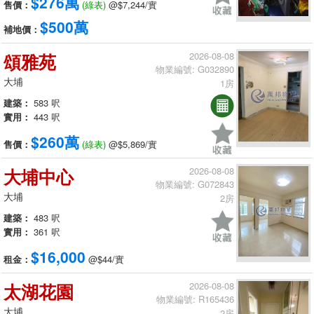
$276萬
售價：
(綠表)
@$7,244/實
$500萬
補地價：
頌雅苑
2026-08-08
物業編號: G032890
大埔
1房
建築：
583 呎
實用：
443 呎
$260萬
售價：
(綠表)
@$5,869/實
大埔中心
2026-08-08
物業編號: G072843
大埔
2房
建築：
483 呎
實用：
361 呎
$16,000
租金：
@$44/實
太湖花園
2026-08-08
物業編號: R165436
大埔
2房