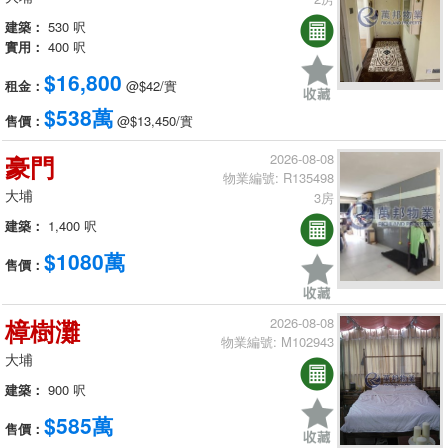
建築：
530 呎
實用：
400 呎
$16,800
租金：
@$42/實
$538萬
售價：
@$13,450/實
豪門
2026-08-08
物業編號: R135498
大埔
3房
建築：
1,400 呎
$1080萬
售價：
樟樹灘
2026-08-08
物業編號: M102943
大埔
建築：
900 呎
$585萬
售價：