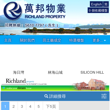
English
简
0
個收藏樓盤
主頁
關於我們
田土廳成交
特選樓盤
更多...
海日灣
林海山城
SILICON HILL
詳細搜尋
1
2
3
4
5
下5頁