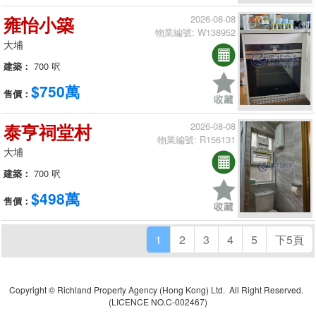
雍怡小築
2026-08-08
物業編號: W138952
大埔
建築：
700 呎
$750萬
售價：
泰亨祠堂村
2026-08-08
物業編號: R156131
大埔
建築：
700 呎
$498萬
售價：
1
2
3
4
5
下5頁
Copyright © Richland Property Agency (Hong Kong) Ltd. All Right Reserved.
(LICENCE NO.C-002467)