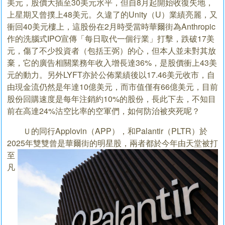
美元，股價大插至30美元水平，但自8月起開始收復失地，
上星期又曾撲上48美元。久違了的Unity（U）業績亮麗，又
衝回40美元樓上，這股份在2月時受當時華爾街為Anthropic
作的洗腦式IPO宣傳「每日取代一個行業」打擊，跌破17美
元，傷了不少投資者（包括王弼）的心，但本人並未對其放
棄，它的廣告相關業務年收入增長達36%，是股價衝上43美
元的動力。另外LYFT亦於公佈業績後以17.46美元收市，自
由現金流仍然是年達10億美元，而市值僅有66億美元，目前
股份回購速度是每年注銷約10%的股份，長此下去，不知目
前在高達24%沽空比率的空軍們，如何防治被夾死呢？
Ｕ的同行Applovin（APP），和Palantir（PLTR）於
2025年雙雙曾是華爾街的明星股，兩者都於今年由天堂被打
至
凡