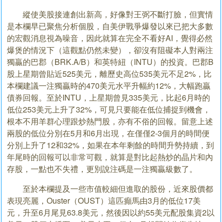
縱使美股接連創出新高，好像對王弼不斷打臉，但實情
是本欄早已聚焦分析個股，自美伊戰爭爆發以來已把大多數
的宏觀消息視為噪音，因此就算在完全不看好AI，覺得必然
爆煲的情況下（這觀點仍然未變），卻沒有阻礙本人對兩注
獨贏的巴郡（BRK.A/B）和英特紐（INTU）的投資。巴郡B
股上星期曾貼近525美元，離歷史高位535美元不足2%，比
本欄建議一注獨贏時的470美元水平升幅約12%，大幅跑贏
債券回報。至於INTU，上星期曾見335美元，比起6月時的
低位253美元上升了32%，可見只要能在低位捕捉到機會，
根本不用羊群心理跟炒熱門股，亦有不俗的回報。留意上述
兩股的低位分別在5月和6月出現，在僅僅2-3個月的時間便
分別上升了12和32%，如果在本年剩餘的時間升勢持續，到
年尾時的回報可以非常可觀，就算是對比起熱炒的晶片和內
存股，一點也不失禮，更別說注碼是一注獨贏級數了。
至於本欄提及一些市值較細但進取的股份，近來股價都
表現亮麗，Ouster（OUST）這匹癲馬由3月的低位17美
元，升至6月尾見63.8美元，然後因以約55美元配股集資2以