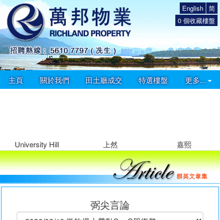
English
简
0
個收藏樓盤
主頁
關於我們
田土廳成交
特選樓盤
更多...
University Hill
上然
嘉熙
弼尖言論