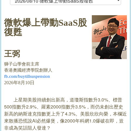
微軟爆上帶動SaaS股
復甦
王弼
獅子山學會前主席
香港奧國經濟學院創辦人
fb.com/buytillsuspension
2026年8月10日
上星期美股持續創出新高，道瓊斯指數升3.0%、標普
500指數升2.9%、羅素2000指數升3.5%，而仍未創出歷史
新高的納斯達克指數更上升了4.3%。美股欣欣向榮，本欄近
來散播恐慌說AI必然爆煲，像2000年科網1.0爆破在即，豈
非成為笑話阻人發達？