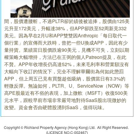
間，股價遭腰斬，不過PLTR卻於績後被追捧，股價由125美
元升至172美元，升幅達38%，但APP卻跌至52周新見332
美元。因為早在2月U和APP雙雙因Anthropic「每日取代一
個行業」的宣傳而大跌時，曾把一些U換成APP，因此有少
量持貨。業績當日股價跌逾90美元，見機不可失，立刻以期
權策略大幅增持，方法已在王弼的個人Patreon提及，在此
不贅。APP年收增長仍高達52%，未來毛利率和營業額沒有
大幅向下收訂的情況下，完全不理解華爾街為何如此懲罰
APP，但上周五已見有買盤趁低吸納，股價當日有3.3%的
輕微反彈。無論如何，PLTR、U、ServiceNow（NOW）等
高PE股最近有不俗的表現，加上微軟（MSFT）收復500美
元水平，跟較早前市場非常嚴苛地對待SaaS股出現微妙的
改變。資金會否由硬體股湧到SaaS，值得玩味。
Copyright © Richland Property Agency (Hong Kong) Ltd. All Right Reserved.
(LICENCE NO.C-002467)