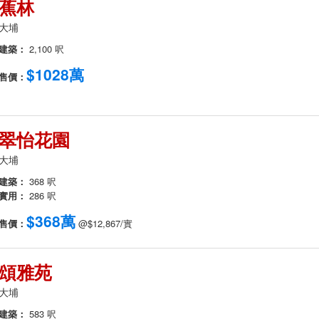
蕉林
大埔
建築：
2,100 呎
$1028萬
售價：
翠怡花園
大埔
建築：
368 呎
實用：
286 呎
$368萬
售價：
@$12,867/實
頌雅苑
大埔
建築：
583 呎