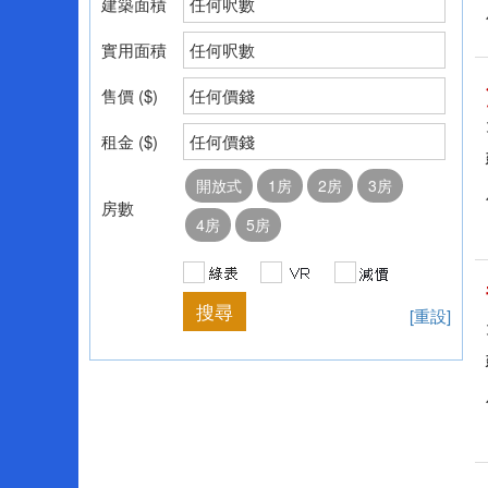
建築面積
任何呎數
實用面積
任何呎數
售價 ($)
任何價錢
租金 ($)
任何價錢
開放式
1房
2房
3房
房數
4房
5房
[重設]