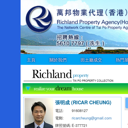
主頁
關於我們
田土廳成交
熱門
張明成 (RICAR CHEUNG)
電話:
91608127
電郵:
ricarcheung@gmail.com
牌照號碼:
E-377721