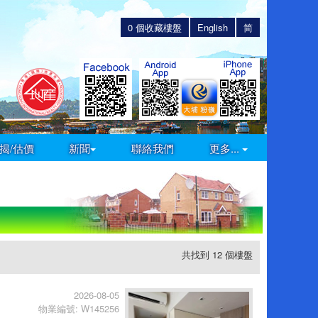
0
個收藏樓盤
English
简
揭/估價
新聞
聯絡我們
更多...
共找到 12 個樓盤
2026-08-05
物業編號: W145256