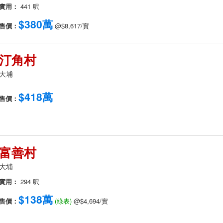
實用：
441 呎
$380萬
售價：
@$8,617/實
汀角村
大埔
$418萬
售價：
富善村
大埔
實用：
294 呎
$138萬
售價：
(綠表)
@$4,694/實