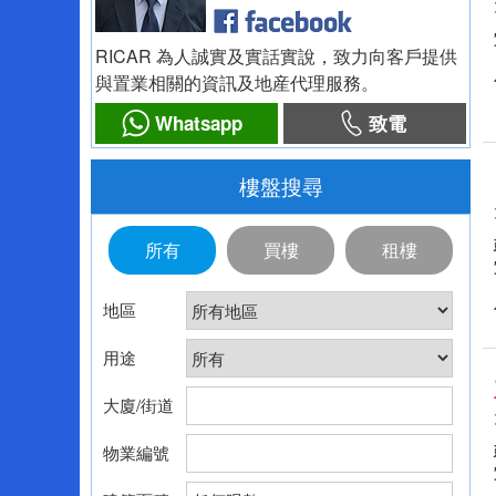
RICAR 為人誠實及實話實說，致力向客戶提供
與置業相關的資訊及地産代理服務。
Whatsapp
致電
樓盤搜尋
所有
買樓
租樓
地區
用途
大廈/街道
物業編號