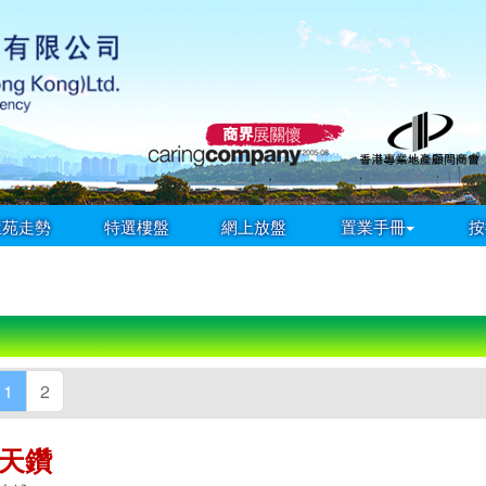
屋苑走勢
特選樓盤
網上放盤
置業手冊
按
1
2
天鑽