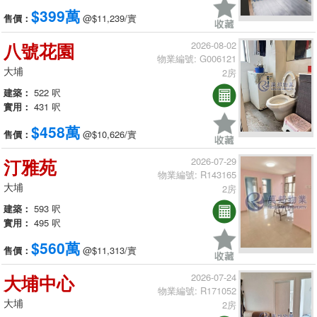
$399萬
售價：
@$11,239/實
八號花園
2026-08-02
物業編號: G006121
大埔
2房
建築：
522 呎
實用：
431 呎
$458萬
售價：
@$10,626/實
汀雅苑
2026-07-29
物業編號: R143165
大埔
2房
建築：
593 呎
實用：
495 呎
$560萬
售價：
@$11,313/實
大埔中心
2026-07-24
物業編號: R171052
大埔
2房