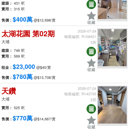
建築：
431 呎
實用：
315 呎
$400萬
售價：
@$12,698/實
太湖花園 第02期
2026-07-24
物業編號: R158451
大埔
3房
建築：
746 呎
實用：
569 呎
$23,000
租金：
@$40/實
$780萬
售價：
@$13,708/實
天鑽
2026-07-24
物業編號: R143735
大埔
2房
實用：
525 呎
$770萬
售價：
@$14,667/實