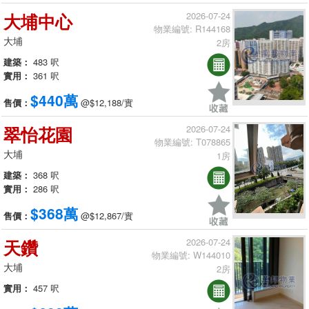
大埔中心
2026-07-24
物業編號: R144168
大埔
2房
建築：
483 呎
實用：
361 呎
$440萬
售價：
@$12,188/實
翠怡花園
2026-07-24
物業編號: T078865
大埔
1房
建築：
368 呎
實用：
286 呎
$368萬
售價：
@$12,867/實
天鑽
2026-07-24
物業編號: W144010
大埔
2房
實用：
457 呎