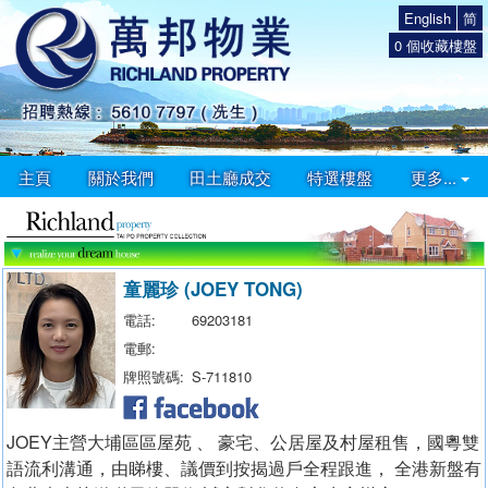
English
简
0
個收藏樓盤
主頁
關於我們
田土廳成交
特選樓盤
更多...
童麗珍 (JOEY TONG)
電話:
69203181
電郵:
牌照號碼:
S-711810
JOEY主營大埔區區屋苑 、 豪宅、公居屋及村屋租售，國粵雙
語流利溝通，由睇樓、議價到按揭過戶全程跟進， 全港新盤有