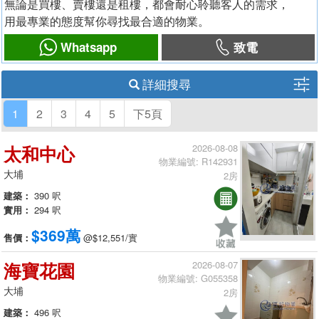
無論是買樓、賣樓還是租樓，都會耐心聆聽客人的需求，
用最專業的態度幫你尋找最合適的物業。
Whatsapp
致電
詳細搜尋
1
2
3
4
5
下5頁
太和中心
2026-08-08
物業編號: R142931
大埔
2房
建築：
390 呎
實用：
294 呎
$369萬
售價：
@$12,551/實
海寶花園
2026-08-07
物業編號: G055358
大埔
2房
建築：
496 呎