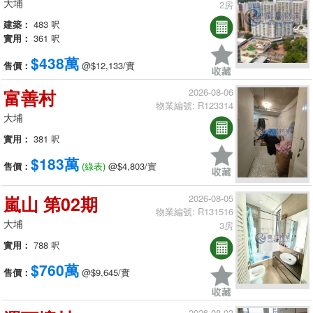
大埔
2房
建築：
483 呎
實用：
361 呎
$438萬
售價：
@$12,133/實
富善村
2026-08-06
物業編號: R123314
大埔
實用：
381 呎
$183萬
售價：
(綠表)
@$4,803/實
嵐山 第02期
2026-08-05
物業編號: R131516
大埔
3房
實用：
788 呎
$760萬
售價：
@$9,645/實
2026-08-03