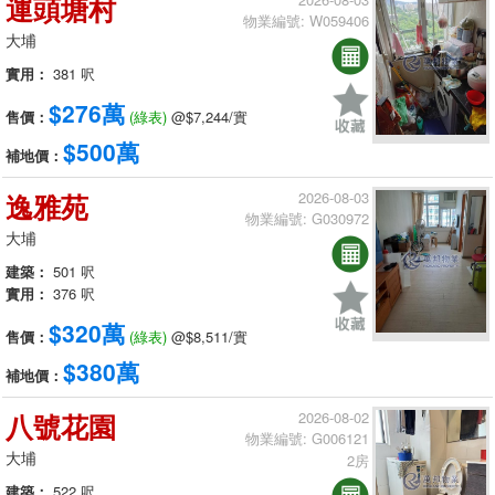
運頭塘村
物業編號: W059406
大埔
實用：
381 呎
$276萬
售價：
(綠表)
@$7,244/實
$500萬
補地價：
逸雅苑
2026-08-03
物業編號: G030972
大埔
建築：
501 呎
實用：
376 呎
$320萬
售價：
(綠表)
@$8,511/實
$380萬
補地價：
八號花園
2026-08-02
物業編號: G006121
大埔
2房
建築：
522 呎