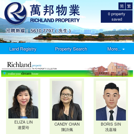
简
繁
0
property
saved
Land Registry
Property Search
More...
ELIZA LIN
CANDY CHAN
BORIS SIN
連愛玲
陳詩佩
冼嘉臻