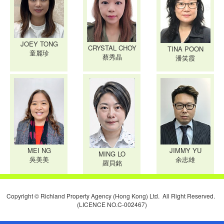
JOEY TONG
CRYSTAL CHOY
TINA POON
童麗珍
蔡秀晶
潘笑霞
MEI NG
JIMMY YU
MING LO
吳美美
余志雄
羅貝銘
Copyright © Richland Property Agency (Hong Kong) Ltd. All Right Reserved.
(LICENCE NO.C-002467)