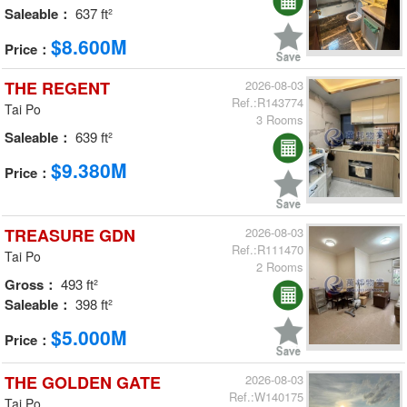
Saleable：
637 ft²
$8.600M
Price：
THE REGENT
2026-08-03
Ref.:R143774
Tai Po
3 Rooms
Saleable：
639 ft²
$9.380M
Price：
TREASURE GDN
2026-08-03
Ref.:R111470
Tai Po
2 Rooms
Gross：
493 ft²
Saleable：
398 ft²
$5.000M
Price：
THE GOLDEN GATE
2026-08-03
Ref.:W140175
Tai Po