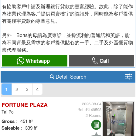
有協助客戶申請及辦理銀行貸款的豐富經驗。故此，除了能作
為物業代理為客戶提供買賣樓宇的資訊外，同時能為客戶提供
有關樓宇貸款的專業意見。
另外，Boris的母語為廣東話，並操流利的普通話和英語，能
為不同背景及需求的客戶提供貼心的一手、二手及外區優質物
業代理服務。
Whatsapp
Call
Detail Search
1
2
3
4
FORTUNE PLAZA
2026-08-04
Ref.:R149598
Tai Po
2 Rooms
Gross：
451 ft²
Saleable：
339 ft²