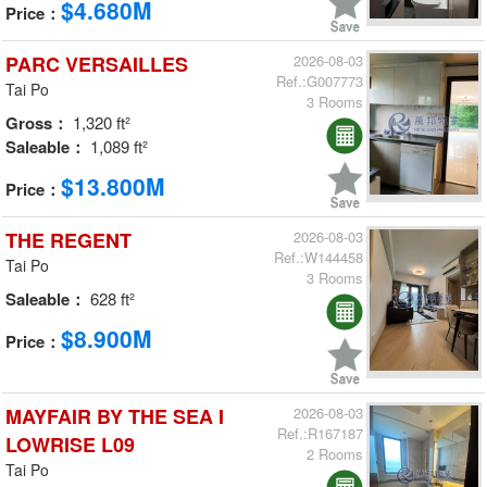
$4.680M
Price：
PARC VERSAILLES
2026-08-03
Ref.:G007773
Tai Po
3 Rooms
Gross：
1,320 ft²
Saleable：
1,089 ft²
$13.800M
Price：
THE REGENT
2026-08-03
Ref.:W144458
Tai Po
3 Rooms
Saleable：
628 ft²
$8.900M
Price：
MAYFAIR BY THE SEA I
2026-08-03
Ref.:R167187
LOWRISE L09
2 Rooms
Tai Po