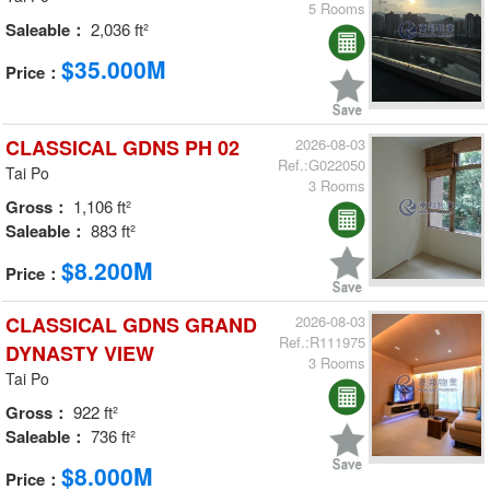
5 Rooms
Saleable：
2,036 ft²
$35.000M
Price：
CLASSICAL GDNS PH 02
2026-08-03
Ref.:G022050
Tai Po
3 Rooms
Gross：
1,106 ft²
Saleable：
883 ft²
$8.200M
Price：
CLASSICAL GDNS GRAND
2026-08-03
Ref.:R111975
DYNASTY VIEW
3 Rooms
Tai Po
Gross：
922 ft²
Saleable：
736 ft²
$8.000M
Price：