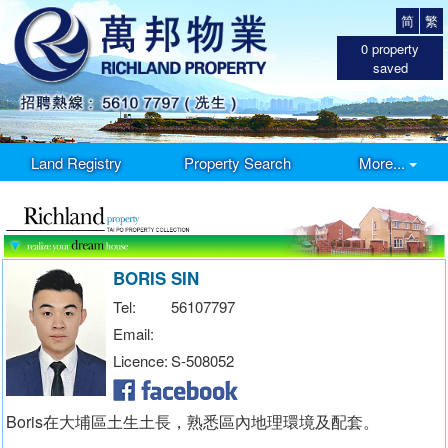
简
繁
0
property
saved
Land Registry
Property Search
More...
BORIS SIN
Tel:
56107797
Email:
Licence:
S-508052
Boris在大埔區土生土長，熟悉區內地理環境及配套。