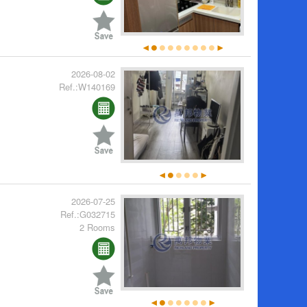
2026-08-02
Ref.:W140169
2026-07-25
Ref.:G032715
2 Rooms