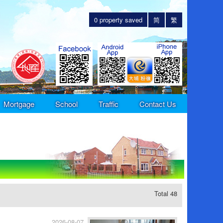
0
property saved
简
繁
Mortgage
School
Traffic
Contact Us
Total 48
2026-08-07