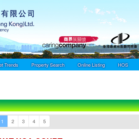
et Trends
Property Search
Online Listing
HOS
1
2
3
4
5