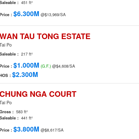
Saleable：
451 ft²
$6.300M
Price：
@$13,969/SA
WAN TAU TONG ESTATE
Tai Po
Saleable：
217 ft²
$1.000M
Price：
(G.F.)
@$4,608/SA
$2.300M
HOS：
CHUNG NGA COURT
Tai Po
Gross：
583 ft²
Saleable：
441 ft²
$3.800M
Price：
@$8,617/SA