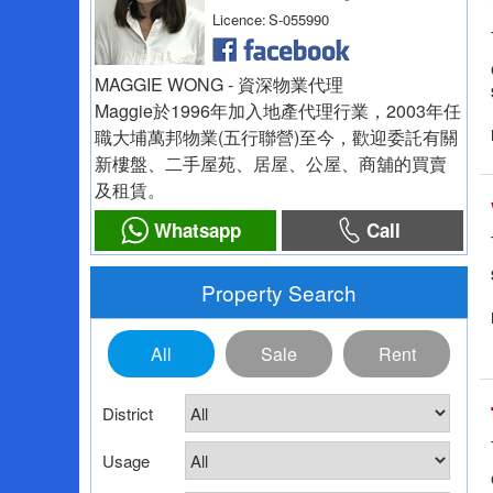
Licence:
S-055990
MAGGIE WONG - 資深物業代理
Maggie於1996年加入地產代理行業，2003年任
職大埔萬邦物業(五行聯營)至今，歡迎委託有關
新樓盤、二手屋苑、居屋、公屋、商舖的買賣
及租賃。
Whatsapp
Call
Property Search
All
Sale
Rent
District
Usage