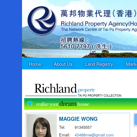
Home
About Us
Land Registry
Mark
MAGGIE WONG
Tel:
91345557
Email:
43488mw@gmail.com