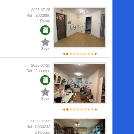
2026-07-25
Ref.:G032890
1 Room
2026-07-25
Ref.:G033320
2026-07-25
Ref.:G033242
2 Rooms