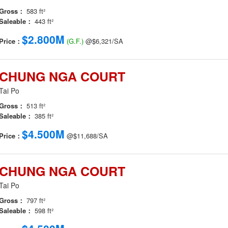
Gross：
583 ft²
Saleable：
443 ft²
$2.800M
Price：
(G.F.)
@$6,321/SA
CHUNG NGA COURT
Tai Po
Gross：
513 ft²
Saleable：
385 ft²
$4.500M
Price：
@$11,688/SA
CHUNG NGA COURT
Tai Po
Gross：
797 ft²
Saleable：
598 ft²