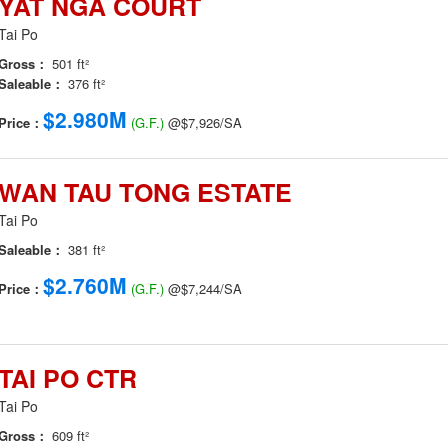
YAT NGA COURT
Tai Po
Gross：
501 ft²
Saleable：
376 ft²
$2.980M
Price：
(G.F.)
@$7,926/SA
WAN TAU TONG ESTATE
Tai Po
Saleable：
381 ft²
$2.760M
Price：
(G.F.)
@$7,244/SA
TAI PO CTR
Tai Po
Gross：
609 ft²