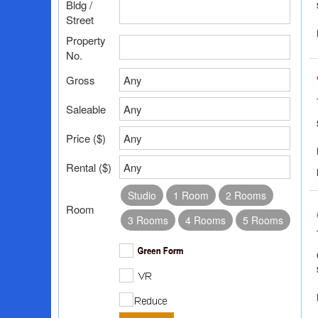
Bldg /
Street
Property
No.
Gross
Any
Saleable
Any
Price ($)
Any
Rental ($)
Any
Studio
1 Room
2 Rooms
Room
3 Rooms
4 Rooms
5 Rooms