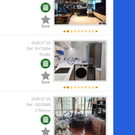
2026-07-25
Ref.:R170394
Studio
2026-07-25
Ref.:G033949
3 Rooms