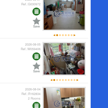
Ref.:G030972
2026-08-05
Ref.:W059406
2026-08-04
Ref.:R162834
2 Rooms