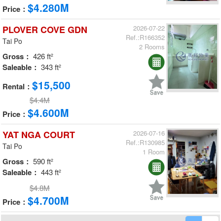
$4.280M
Price：
PLOVER COVE GDN
2026-07-22
Ref.:R166352
Tai Po
2 Rooms
Gross：
426 ft²
Saleable：
343 ft²
$15,500
Rental：
$4.4M
$4.600M
Price：
YAT NGA COURT
2026-07-16
Ref.:R130985
Tai Po
1 Room
Gross：
590 ft²
Saleable：
443 ft²
$4.8M
$4.700M
Price：