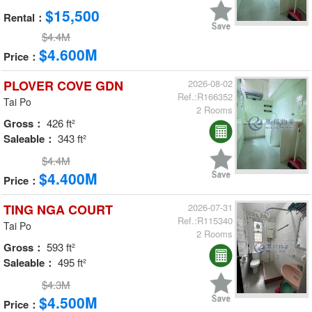
$15,500
Rental：
$4.4M
$4.600M
Price：
PLOVER COVE GDN
2026-08-02
Ref.:R166352
Tai Po
2 Rooms
Gross：
426 ft²
Saleable：
343 ft²
$4.4M
$4.400M
Price：
TING NGA COURT
2026-07-31
Ref.:R115340
Tai Po
2 Rooms
Gross：
593 ft²
Saleable：
495 ft²
$4.3M
$4.500M
Price：