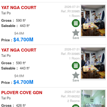
YAT NGA COURT
2026-07-31
Ref.:R130985
Tai Po
1 Room
Gross：
590 ft²
Saleable：
443 ft²
$4.8M
$4.700M
Price：
YAT NGA COURT
2026-07-31
Ref.:R130985
Tai Po
1 Room
Gross：
590 ft²
Saleable：
443 ft²
$4.8M
$4.700M
Price：
PLOVER COVE GDN
2026-07-30
Ref.:R166352
Tai Po
2 Rooms
Gross：
426 ft²