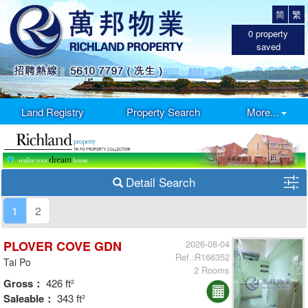
简
繁
0
property
saved
Land Registry
Property Search
More...
Detail Search
1
2
PLOVER COVE GDN
2026-08-04
Ref.:R166352
Tai Po
2 Rooms
Gross：
426 ft²
Saleable：
343 ft²