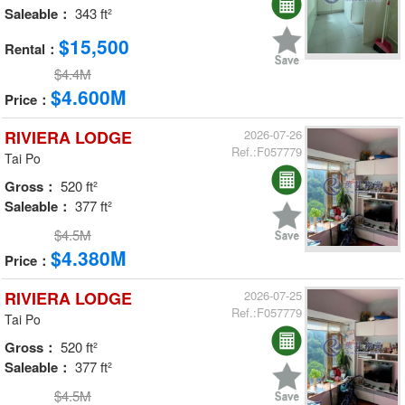
Saleable：
343 ft²
$15,500
Rental：
$4.4M
$4.600M
Price：
RIVIERA LODGE
2026-07-26
Ref.:F057779
Tai Po
Gross：
520 ft²
Saleable：
377 ft²
$4.5M
$4.380M
Price：
RIVIERA LODGE
2026-07-25
Ref.:F057779
Tai Po
Gross：
520 ft²
Saleable：
377 ft²
$4.5M