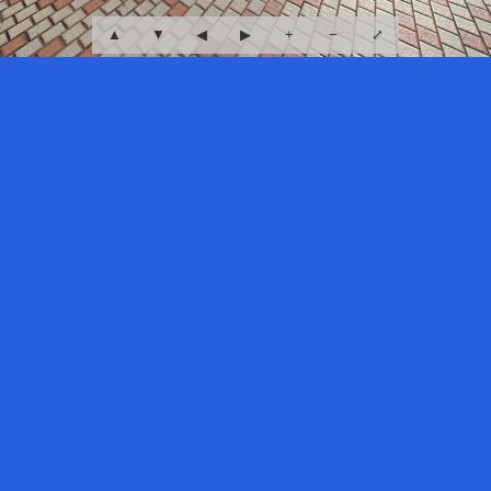
▲
▼
◀
▶
+
−
⤢