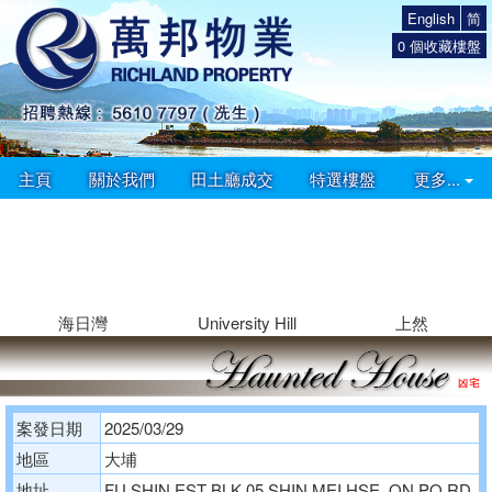
English
简
0
個收藏樓盤
主頁
關於我們
田土廳成交
特選樓盤
更多...
海日灣
University Hill
上然
案發日期
2025/03/29
地區
大埔
地址
FU SHIN EST BLK 05 SHIN MEI HSE, ON PO RD