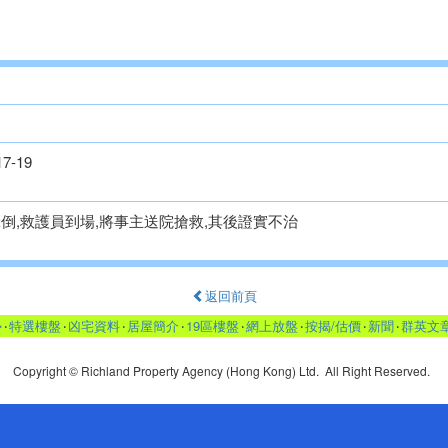
7-19
暈倒,救護員到場,將事主送院搶救,其後證實不治
返回前頁
勢
‧
特選樓盤
‧
凶宅資料
‧
居屋簡介
‧
19區樓盤
‧
網上放盤
‧
按揭/估價
‧
新聞
‧
群英文
Copyright © Richland Property Agency (Hong Kong) Ltd. All Right Reserved.