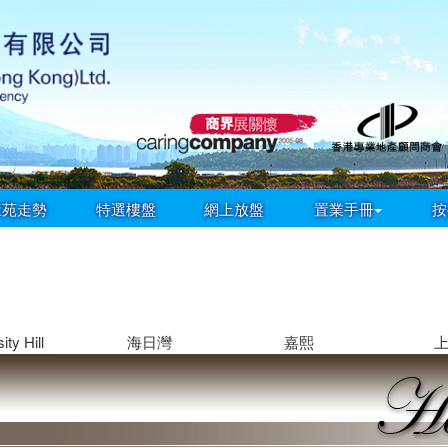
屋苑走勢
特選樓盤
網上放盤
置業手冊
按
ity Hill
海日灣
嘉熙