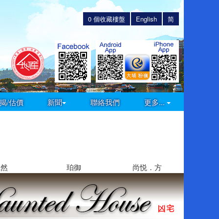
0
個收藏樓盤
English
简
揭/估價
新聞
聯絡我們
更多...
上然
珀御
尚悦．方
賢