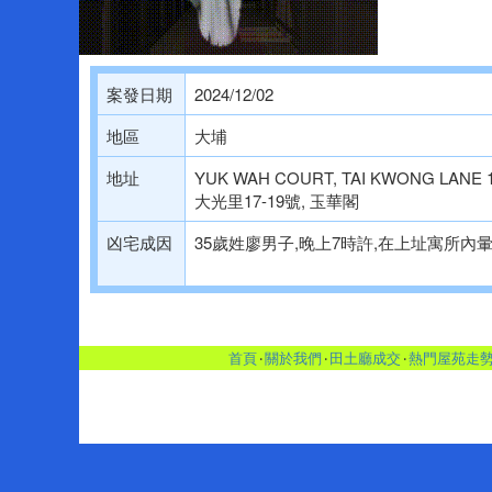
案發日期
2024/12/02
地區
大埔
地址
YUK WAH COURT, TAI KWONG LANE 1
大光里17-19號, 玉華閣
凶宅成因
35歲姓廖男子,晚上7時許,在上址寓所內
首頁
‧
關於我們
‧
田土廳成交
‧
熱門屋苑走