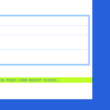
章集
‧
學校網
‧
交通網
‧
聯絡我們
‧
管理員登入