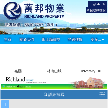
English
简
0
個收藏樓盤
主頁
關於我們
田土廳成交
特選樓盤
更多...
嘉熙
林海山城
University Hill
詳細搜尋
1