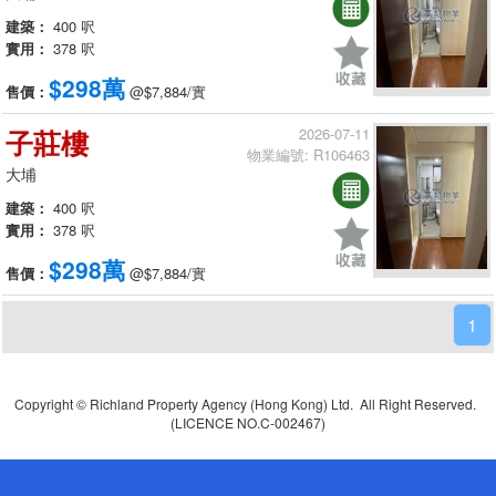
建築：
400 呎
實用：
378 呎
$298萬
售價：
@$7,884/實
子莊樓
2026-07-11
物業編號: R106463
大埔
建築：
400 呎
實用：
378 呎
$298萬
售價：
@$7,884/實
1
Copyright © Richland Property Agency (Hong Kong) Ltd. All Right Reserved.
(LICENCE NO.C-002467)