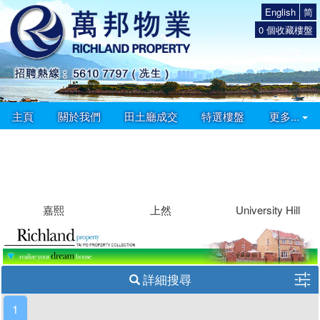
English
简
0
個收藏樓盤
主頁
關於我們
田土廳成交
特選樓盤
更多...
嘉熙
上然
University Hill
詳細搜尋
1