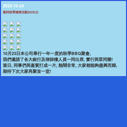
2025-10-24
萬邦秋季燒烤活動2025(2)
10月23日本公司舉行一年一度的秋季BBQ聚會,
我們邀請了各大銀行及律師樓人員一同出席, 實行與眾同樂!
當日, 同事們與嘉賓打成一片, 熱鬧非常, 大家都能夠盡興而歸,
期待下次大家再聚首一堂!