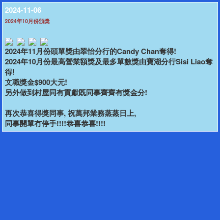
2024-11-06
2024年10月份頒獎
2024年11月份頭單獎由翠怡分行的Candy Chan奪得!
2024年10月份最高營業額獎及最多單數獎由寶湖分行Sisi Liao奪
得!
文職獎金$900大元!
另外做到村屋同有貢獻既同事齊齊有獎金分!
再次恭喜得獎同事, 祝萬邦業務蒸蒸日上,
同事開單冇停手!!!!恭喜恭喜!!!!