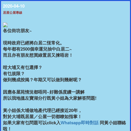
2020-04-10
居屋公屋專線
各位街坊朋友~
現時政府已經將白居二恆常化。
每年都有2500個幸運兒抽中白居二~
而且亦有朋友想買綠置居又揀唔岩！
咁大埔又有乜選擇？
有乜規限？
做到幾成按揭？年期又可以做到幾耐呢？
因應各屋苑情況都唔同~好難係度續一講解
所以我地搵左寶湖分行既黃小姐為大家解答問題!
黃小姐係大埔做地產代理已經接近20年，
對於大埔既居屋／公屋一切都瞭如指掌！
如果大家有乜問題可以click入
Whatsapp即時對話
同黃小姐聯絡
啦！